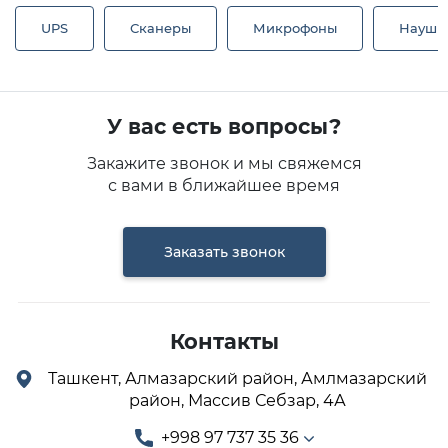
UPS
Сканеры
Микрофоны
Наушн
У вас есть вопросы?
Закажите звонок и мы свяжемся
с вами в ближайшее время
Заказать звонок
Контакты
Ташкент, Алмазарский район, Амлмазарский
район, Массив Себзар, 4А
+998 97 737 35 36