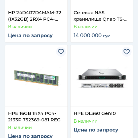
HP 24D4R7D4MAM-32
Сетевое NAS
(1X32GB) 2RX4 PC4-
хранилище Qnap TS-
2400T
832PX
В наличии
В наличии
Цена по запросу
14 000 000
сум
HPE 16GB 1RX4 PC4-
HPE DL360 Gen10
2133P 752369-081 REG
В наличии
В наличии
Цена по запросу
Цена по запросу