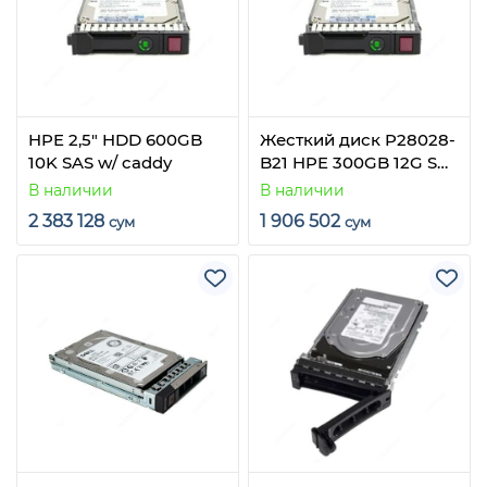
HPE 2,5" HDD 600GB
Жесткий диск P28028-
10K SAS w/ caddy
B21 HPE 300GB 12G SAS
15K SFF for Proliant
В наличии
В наличии
Gen10+
2 383 128
1 906 502
сум
сум