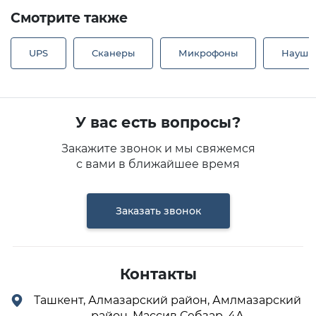
Смотрите также
UPS
Сканеры
Микрофоны
Наушн
У вас есть вопросы?
Закажите звонок и мы свяжемся
с вами в ближайшее время
Заказать звонок
Контакты
Ташкент, Алмазарский район, Амлмазарский
район, Массив Себзар, 4А