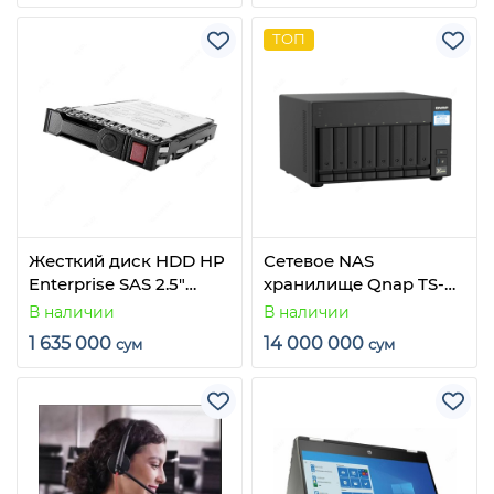
ТОП
Жесткий диск HDD HP
Сетевое NAS
Enterprise SAS 2.5"
хранилище Qnap TS-
300GB 785410
832PX
В наличии
В наличии
1 635 000
14 000 000
сум
сум