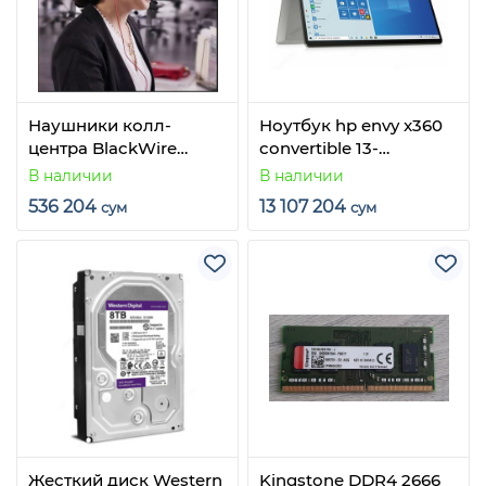
Наушники колл-
Ноутбук hp envy x360
центра BlackWire
convertible 13-
C3210-A. Гарантия.
bd0033dx
В наличии
В наличии
Доставка по всему
536 204
13 107 204
сум
сум
Узбекистану.
Жесткий диск Western
Kingstone DDR4 2666