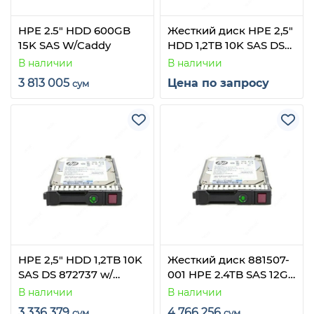
HPE 2.5" HDD 600GB
Жесткий диск HPE 2,5"
15K SAS W/Caddy
HDD 1,2TB 10K SAS DS
872737 w caddy
В наличии
В наличии
3 813 005
Цена по запросу
сум
HPE 2,5" HDD 1,2TB 10K
Жесткий диск 881507-
SAS DS 872737 w/
001 HPE 2.4TB SAS 12G
caddy
10K 512e DS SFF for
В наличии
В наличии
gen8/gen9/gen10
3 336 379
4 766 256
сум
сум