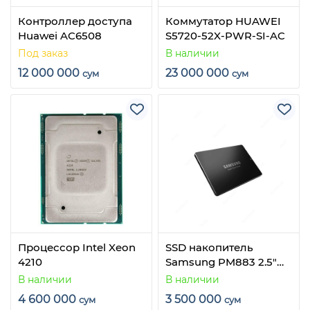
Контроллер доступа
Коммутатор HUAWEI
Huawei AC6508
S5720-52X-PWR-SI-AC
Под заказ
В наличии
12 000 000
23 000 000
сум
сум
Процессор Intel Xeon
SSD накопитель
4210
Samsung PM883 2.5"
960 Gb SATA 6.0Gbps
В наличии
В наличии
4 600 000
3 500 000
сум
сум