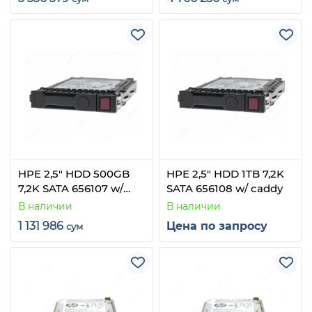
HPE 2,5" HDD 500GB
HPE 2,5" HDD 1TB 7,2K
7,2K SATA 656107 w/
SATA 656108 w/ caddy
caddy
В наличии
В наличии
1 131 986
Цена по запросу
сум