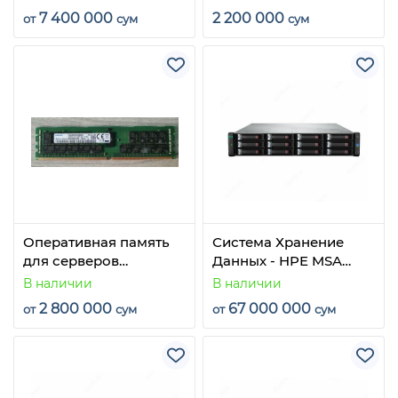
RPM Hot Plug
PC4-2666V RDIMM ECC
7 400 000
2 200 000
от
сум
сум
Оперативная память
Система Хранение
для серверов
Данных - HPE MSA
SAMSUNG 32GB 2Rx4
2050 SAN Dual
В наличии
В наличии
PC4-2933Y
Controller LFF Storage
2 800 000
67 000 000
от
сум
от
сум
(Q1J00A)