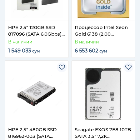
HPE 2,5" 120GB SSD
Процессор Intel Xeon
817096 (SATA 6.0Gbps)
Gold 6138 (2.00
w/ caddy
GHz/27,5M/20-core)
В наличии
В наличии
Socket S3647
1 549 033
6 553 602
сум
сум
HPE 2,5" 480GB SSD
Seagate EXOS 7E8 10TB
816962-003 (SATA
SATA 3,5" 7,2K