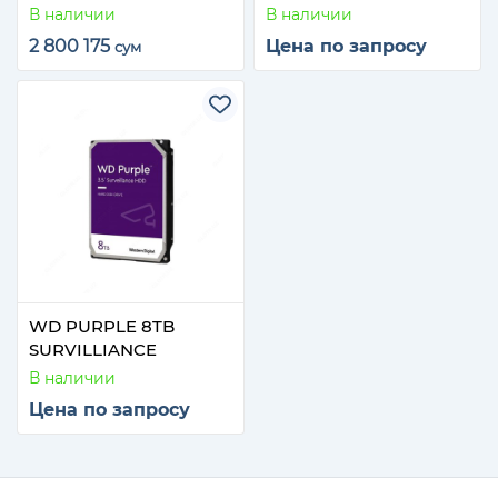
6.0Gbps) (Samsung
ST10000NM001G
В наличии
В наличии
SM863 MU)
2 800 175
Цена по запросу
сум
WD PURPLE 8TB
SURVILLIANCE
В наличии
Цена по запросу