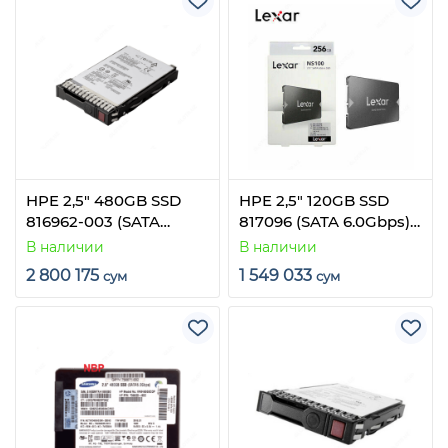
HPE 2,5" 480GB SSD
HPE 2,5" 120GB SSD
816962-003 (SATA
817096 (SATA 6.0Gbps)
6.0Gbps) (Samsung
w/ caddy
В наличии
В наличии
SM863 MU)
2 800 175
1 549 033
сум
сум