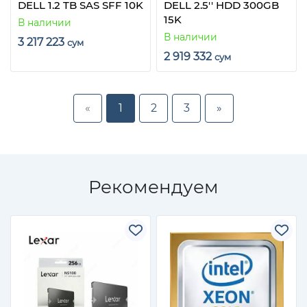
DELL 1.2 TB SAS SFF 10K
DELL 2.5'' HDD 300GB
15K
В наличии
В наличии
3 217 223
сум
2 919 332
сум
«
1
2
3
»
Рекомендуем