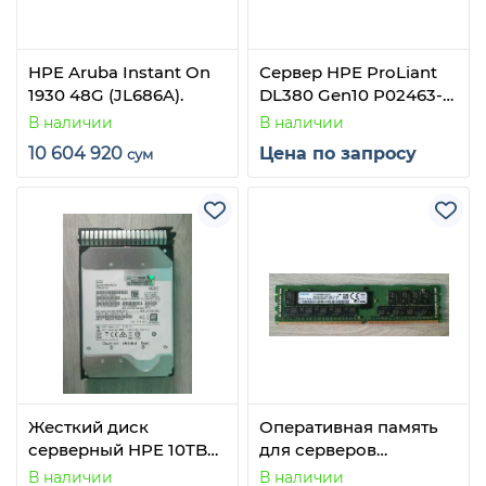
HPE Aruba Instant On
Сервер HPE ProLiant
1930 48G (JL686A).
DL380 Gen10 P02463-
B21
В наличии
В наличии
10 604 920
Цена по запросу
сум
Жесткий диск
Оперативная память
серверный HPE 10TB
для серверов
3,5" SAS 12Gb/s 7.2K
SAMSUNG 32GB 2Rx4
В наличии
В наличии