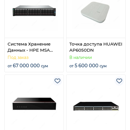
Система Хранение
Точка доступа HUAWEI
Данных - HPE MSA
AP6050DN
2050 SAN Dual
Под заказ
В наличии
Controller SFF Storage
67 000 000
5 600 000
от
сум
от
сум
(Q1J01A)