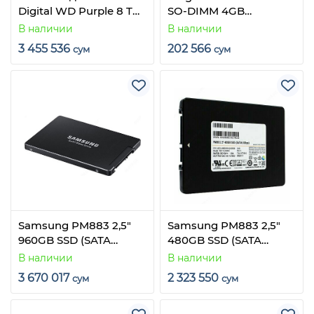
Digital WD Purple 8 TB
SO-DIMM 4GB
WD82PURZX для
профессиональный
В наличии
В наличии
систем
память для ноутбуков
3 455 536
202 566
сум
сум
видеонаблюдения.
Samsung PM883 2,5"
Samsung PM883 2,5"
960GB SSD (SATA
480GB SSD (SATA
6.0Gbps)
6.0Gbps)
В наличии
В наличии
3 670 017
2 323 550
сум
сум